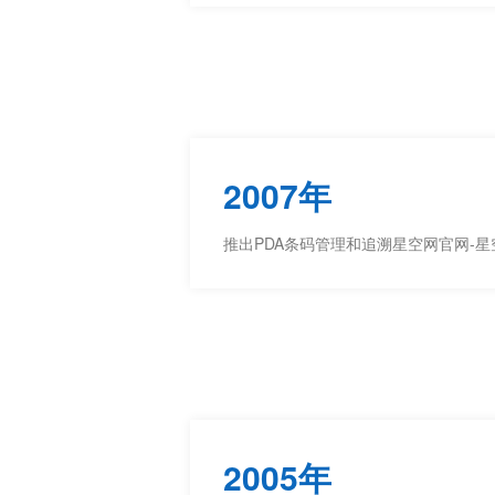
2007年
推出PDA条码管理和追溯星空网官网-星空
2005年