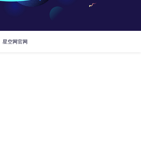
星空网官网