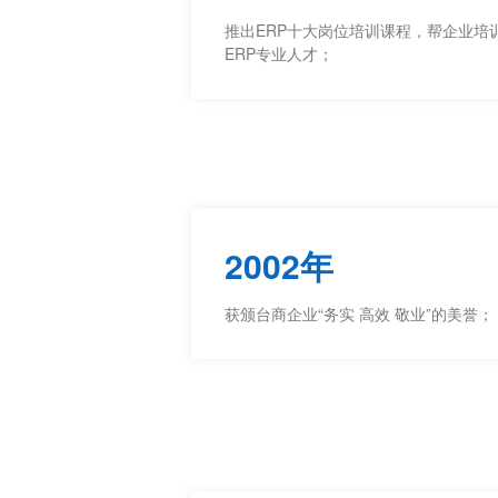
推出ERP十大岗位培训课程，帮企业培
ERP专业人才；
2002年
获颁台商企业“务实 高效 敬业”的美誉；