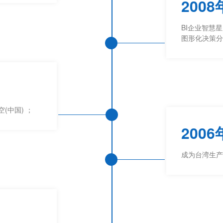
2008
BI企业智慧
图形化决策分
(中国) ；
2006
成为台湾生产