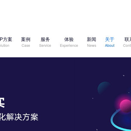
RP方案
案例
服务
体验
新闻
关于
联
lution
Case
Service
Experience
News
About
Cont