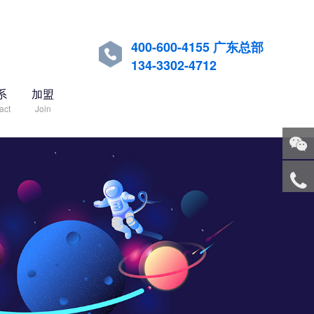
400-600-4155 广东总部

134-3302-4712
系
加盟
act
Join
关注
微信
服务
热线
回到
顶部