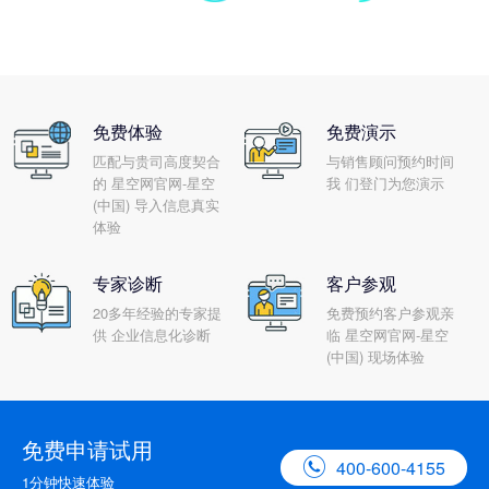
免费体验
免费演示
匹配与贵司高度契合
与销售顾问预约时间
的 星空网官网-星空
我 们登门为您演示
(中国) 导入信息真实
体验
专家诊断
客户参观
20多年经验的专家提
免费预约客户参观亲
供 企业信息化诊断
临 星空网官网-星空
(中国) 现场体验
免费申请试用

400-600-4155
1分钟快速体验