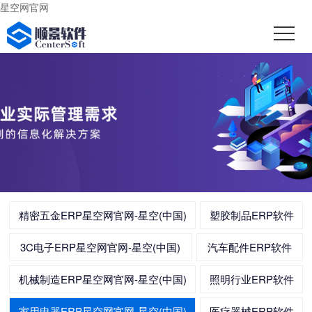
星空网官网
精密五金ERP星空网官网-星空(中国)
塑胶制品ERP软件
3C电子ERP星空网官网-星空(中国)
汽车配件ERP软件
机械制造ERP星空网官网-星空(中国)
照明行业ERP软件
家用电器ERP星空网官网-星空(中国)
医疗器械ERP软件