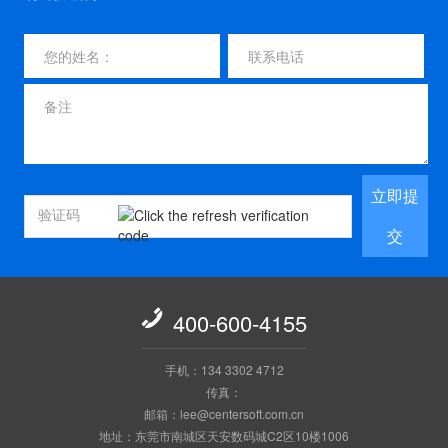
立即提
交

400-600-4155
手机：134 3302 4712
传真：
邮箱：lee@centersoft.com.cn
地址：东莞市南城区天安数码城C2区10楼1006