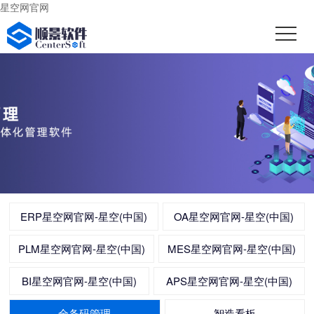
星空网官网
ERP星空网官网-星空(中国)
OA星空网官网-星空(中国)
PLM星空网官网-星空(中国)
MES星空网官网-星空(中国)
BI星空网官网-星空(中国)
APS星空网官网-星空(中国)
全条码管理
智造看板