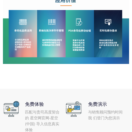
免费体验
免费演示
匹配与贵司高度契合
与销售顾问预约时间
的 星空网官网-星空
我 们登门为您演示
(中国) 导入信息真实
体验