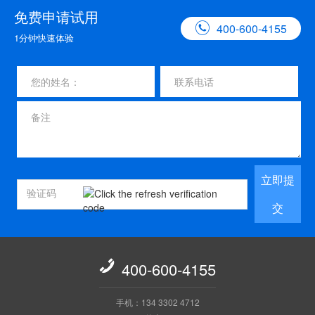
免费申请试用

400-600-4155
1分钟快速体验
立即提
交

400-600-4155
手机：134 3302 4712