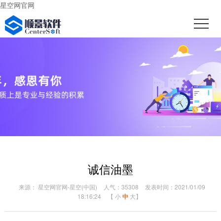
星空网官网
诚信油墨
来源： 星空网官网-星空(中国)
人气：35308
发表时间：2021/01/09
18:16:24
【
小
中
大
】