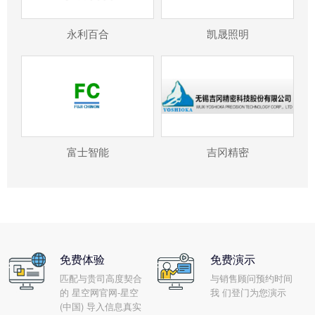
永利百合
凯晟照明
富士智能
吉冈精密
免费体验
免费演示
匹配与贵司高度契合
与销售顾问预约时间
的 星空网官网-星空
我 们登门为您演示
(中国) 导入信息真实