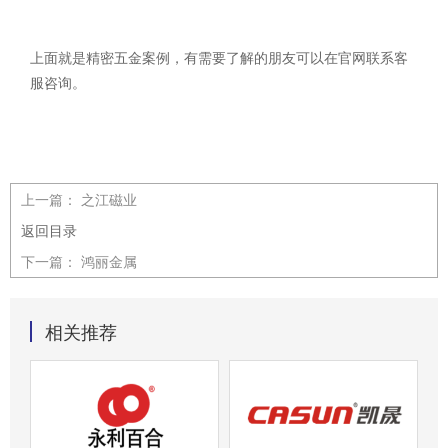
上面就是精密五金案例，有需要了解的朋友可以在官网联系客
服咨询。
上一篇：
之江磁业
返回目录
下一篇：
鸿丽金属
相关推荐