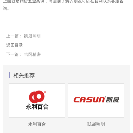
上面就是精密五金案例，有需要了解的朋友可以在官网联系客服咨
询。
上一篇：
凯晟照明
返回目录
下一篇：
吉冈精密
相关推荐
永利百合
凯晟照明